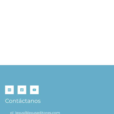
Café de Mascotas – Cozy
World
S/
29.90
AÑADIR AL
CARRITO
Contáctanos
ol_lexus@lexuseditores.com