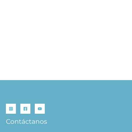
Café de Mascotas – Cozy
World
S/
29.90
AÑADIR AL
CARRITO
Contáctanos