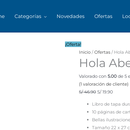
me
Categorías
Novedades
Ofertas
Lo
El
El
precio
precio
¡Oferta!
original
actual
Inicio
/
Ofertas
/ Hola A
Hola Abe
era:
es:
S/ 46.90.
S/ 19.90.
Valorado con
5.00
de 5 
(
1
valoración de cliente)
S/
46.90
S/
19.90
Libro de tapa du
10 páginas de cart
Bellas ilustracion
Tamaño 22 x 27 