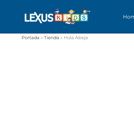
Ir
al
Ho
contenido
Portada
»
Tienda
»
Hola Abeja