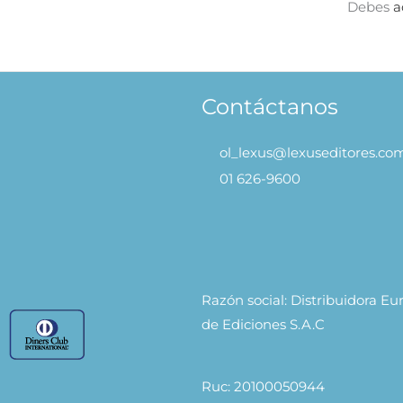
Debes
a
Contáctanos
ol_lexus@lexuseditores.co
01 626-9600
Razón social: Distribuidora E
de Ediciones S.A.C
Ruc: 20100050944