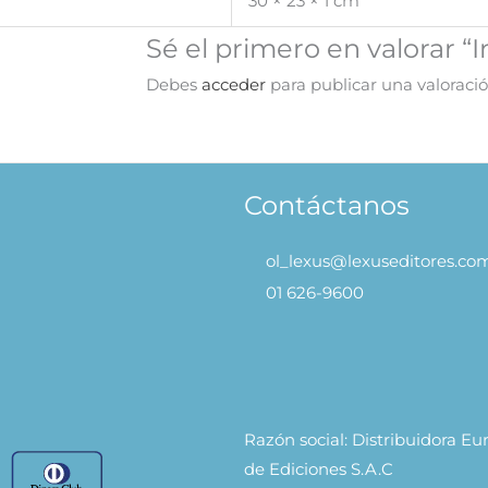
30 × 23 × 1 cm
Sé el primero en valorar “
Debes
acceder
para publicar una valoració
Contáctanos
ol_lexus@lexuseditores.co
01 626-9600
Razón social: Distribuidora E
de Ediciones S.A.C