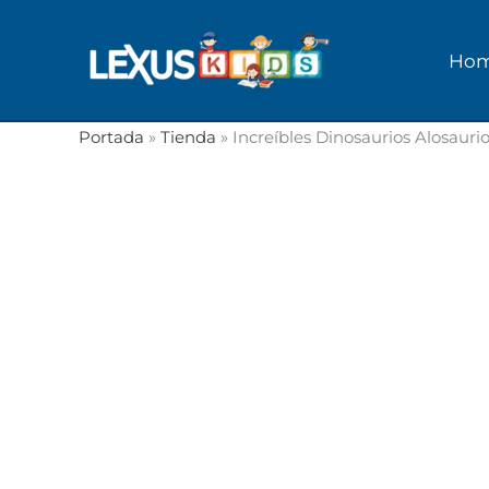
Ir
al
Ho
contenido
Portada
»
Tienda
»
Increíbles Dinosaurios Alosauri