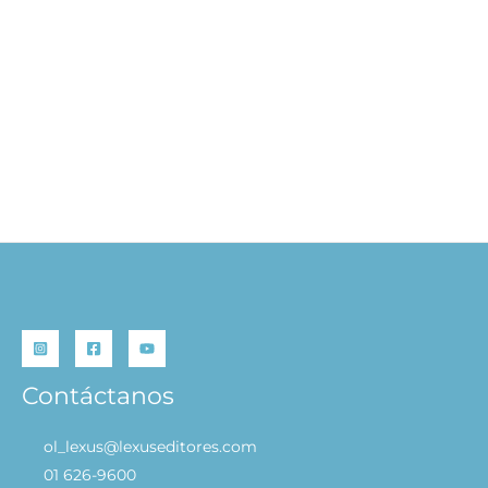
Café de Mascotas – Cozy World
S/
29.90
AÑADIR AL CARRITO
Contáctanos
ol_lexus@lexuseditores.com
01 626-9600