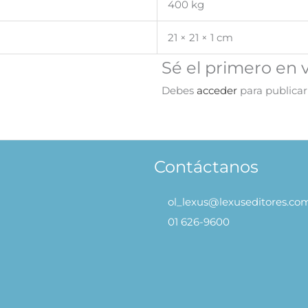
400 kg
21 × 21 × 1 cm
Sé el primero en 
Debes
acceder
para publicar
Contáctanos
ol_lexus@lexuseditores.co
01 626-9600