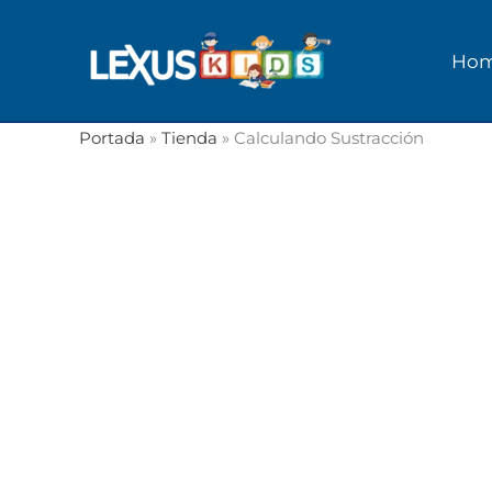
Ir
al
Ho
contenido
Portada
»
Tienda
»
Calculando Sustracción