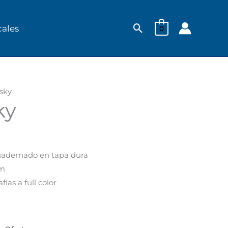
Buscar
cales
0
sky
ky
.
adernado en tapa dura
cm
fías a full color