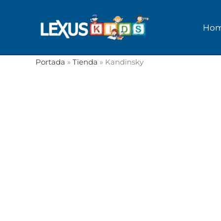
Ir
al
Ho
contenido
Portada
»
Tienda
»
Kandinsky