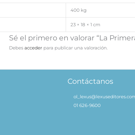
400 kg
23 × 18 × 1 cm
Sé el primero en valorar “La Primer
Debes
acceder
para publicar una valoración.
Contáctanos
ol_lexus@lexuseditores.co
01 626-9600