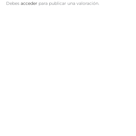
Debes
acceder
para publicar una valoración.
El Desierto
S/
39.90
AÑADIR AL CARRITO