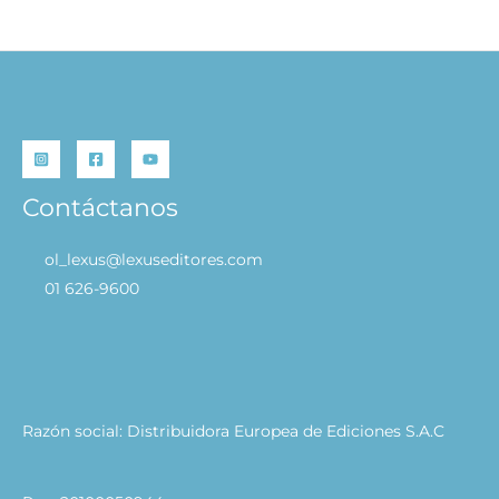
S/
59.90
S/
47.92
AÑADIR AL CARRITO
Contáctanos
ol_lexus@lexuseditores.com
01 626-9600
Razón social: Distribuidora Europea de Ediciones S.A.C