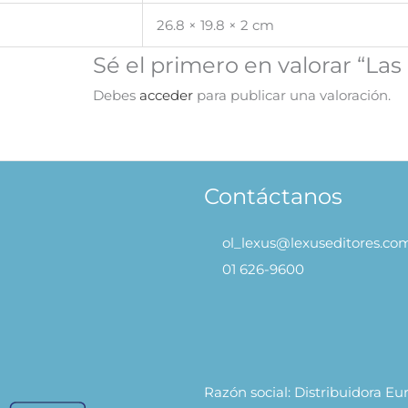
26.8 × 19.8 × 2 cm
Sé el primero en valorar “La
Debes
acceder
para publicar una valoración.
Contáctanos
ol_lexus@lexuseditores.co
01 626-9600
Razón social: Distribuidora E