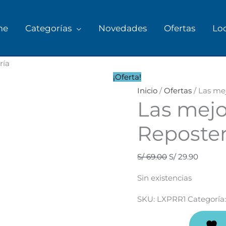
me
Categorías
Novedades
Ofertas
Lo
El
El
ría
precio
precio
¡Oferta!
original
actual
Inicio
/
Ofertas
/ Las me
Las mejo
era:
es:
S/ 69.00.
S/ 29.90
Reposter
S/
69.00
S/
29.90
Sin existencias
SKU:
LXPRR1
Categoría