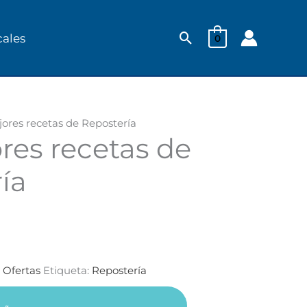
Buscar
cales
0
jores recetas de Repostería
res recetas de
.
ía
:
Ofertas
Etiqueta:
Repostería