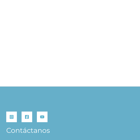
101 Cuentos de Hadas
S/
39.90
AÑADIR AL
CARRITO
Contáctanos