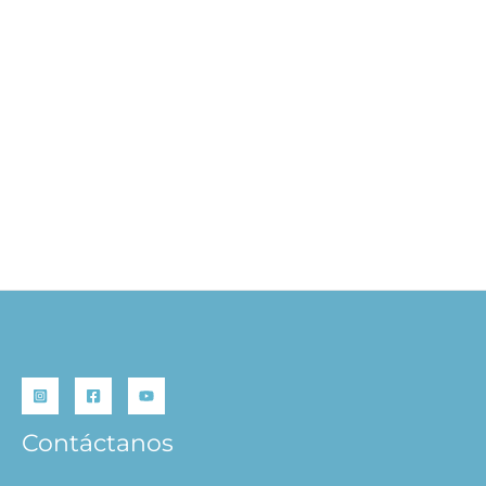
Actividades Animales de
la Jungla
S/
14.90
AÑADIR AL
CARRITO
Contáctanos