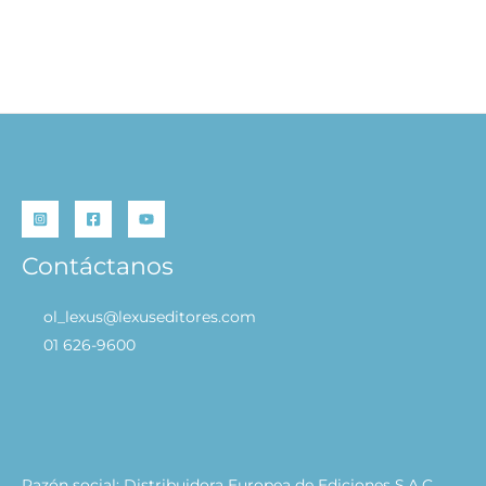
Dios te hizo especial
S/
24.90
AÑADIR AL CARRITO
Contáctanos
ol_lexus@lexuseditores.com
01 626-9600
Razón social: Distribuidora Europea de Ediciones S.A.C