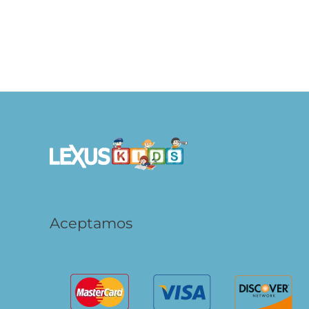
Rompecabezas
S/
49.90
AÑADIR AL
CARRITO
Aceptamos