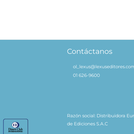
Contáctanos
ol_lexus@lexuseditores.co
01 626-9600
Razón social: Distribuidora E
de Ediciones S.A.C