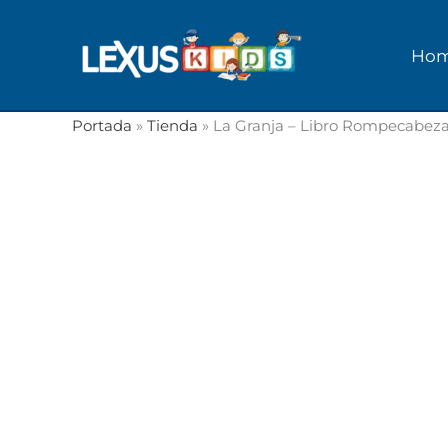
Ir
al
Ho
contenido
Portada
»
Tienda
»
La Granja – Libro Rompecabez