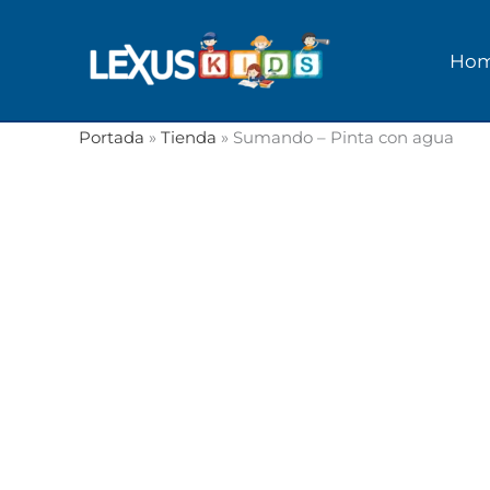
Ir
al
Ho
contenido
Portada
»
Tienda
»
Sumando – Pinta con agua