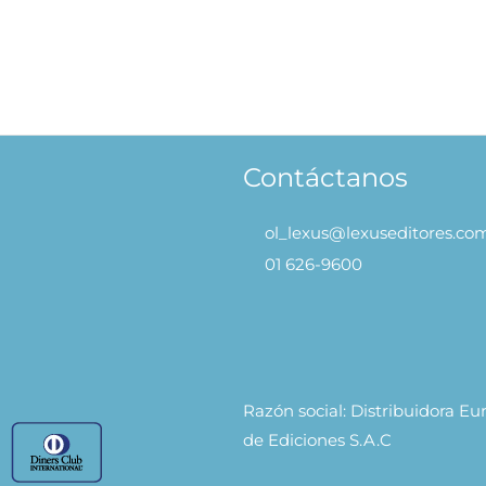
Contando – Pinta con agua
S/
59.90
S/
47.92
S/
59.
AÑADIR AL CARRITO
Contáctanos
ol_lexus@lexuseditores.co
01 626-9600
Razón social: Distribuidora E
de Ediciones S.A.C