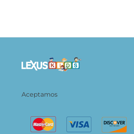
Primeras Palabras – Pinta con agua
S/
59.90
S/
47.92
AÑADIR AL CARRITO
Aceptamos