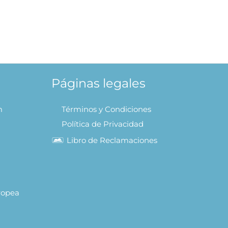
Abecedario – Pinta con agua
90
S/
47.92
AÑADIR AL CARRITO
Páginas legales
m
Términos y Condiciones
Política de Privacidad
Libro de Reclamaciones
uropea