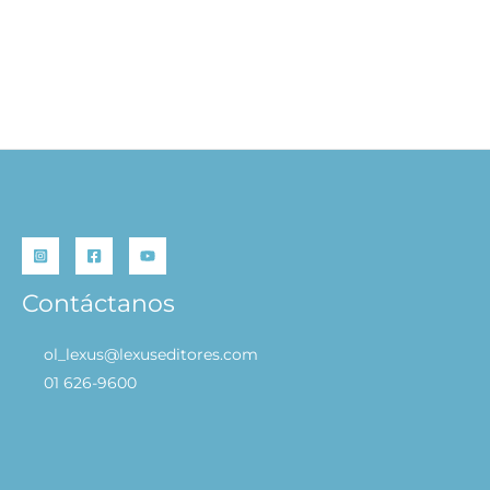
Las Mejores Recetas con Chocolate
S/
69.00
S/
29.90
AÑADIR AL CARRITO
Contáctanos
ol_lexus@lexuseditores.com
01 626-9600