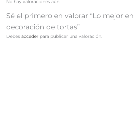
No hay valoraciones aún.
Sé el primero en valorar “Lo mejor en
decoración de tortas”
Debes
acceder
para publicar una valoración.
El
El
¡Oferta!
precio
precio
original
actual
era:
es:
S/ 69.00.
S/ 29.90.