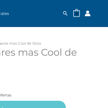
Buscar
cales
0
gares mas Cool de Ibiza
res mas Cool de
fertas