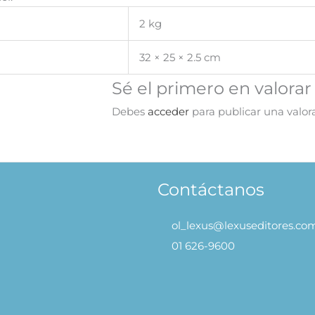
2 kg
32 × 25 × 2.5 cm
Sé el primero en valorar
Debes
acceder
para publicar una valor
Contáctanos
ol_lexus@lexuseditores.co
01 626-9600