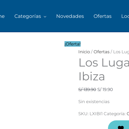
me
Categorías
Novedades
Ofertas
Lo
El
El
precio
precio
¡Oferta!
original
actual
Inicio
/
Ofertas
/ Los Lu
Los Luga
era:
es:
S/ 139.90.
S/ 19.90.
Ibiza
S/
139.90
S/
19.90
Sin existencias
SKU:
LXIBI1
Categoría:
O