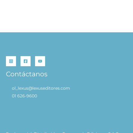
WWWA Arquitectura
S/
99.90
AÑADIR AL CARRITO
Contáctanos
ol_lexus@lexuseditores.com
01 626-9600