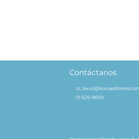
Jardín Secreto – Cozy World
Café de Mascotas
.90
S/
29.90
AÑADIR AL CARRITO
AÑADIR
Contáctanos
ol_lexus@lexuseditores.co
01 626-9600