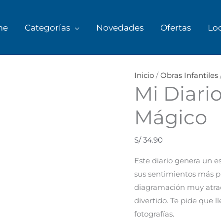
me
Categorías
Novedades
Ofertas
Lo
Inicio
/
Obras Infantiles
Mi Diario
Mágico
S/
34.90
Este diario
genera un es
sus sentimientos más pr
diagramación muy atract
divertido. Te pide que l
fotografías.