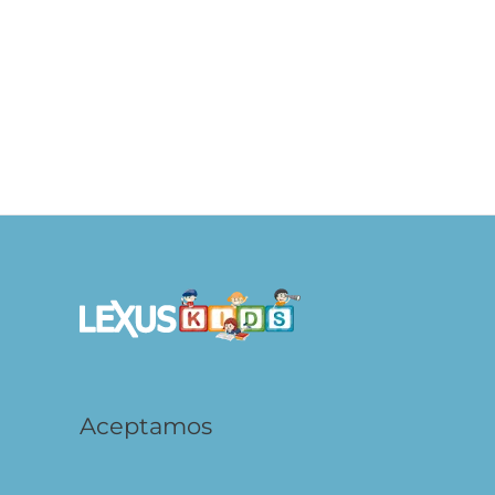
Hora de Dormir – Cozy World
S/
29.90
S/
29
AÑADIR AL CARRITO
Aceptamos