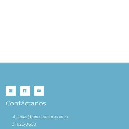
Mi Primer Libro de
Formas
S/
24.90
AÑADIR AL
CARRITO
Contáctanos
ol_lexus@lexuseditores.com
01 626-9600