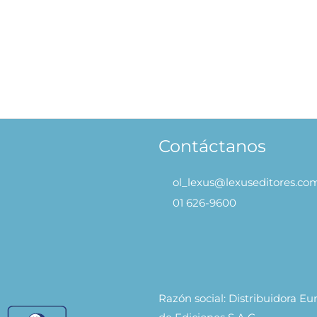
la, Tranquilidad! – Adiós, Problemas
El Extraño caso del Dr
.90
S/
39.90
AÑADIR AL CARRITO
AÑADIR
Contáctanos
ol_lexus@lexuseditores.co
01 626-9600
Razón social: Distribuidora E