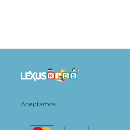
¡Hola, Sueño! – Adiós, Pesadillas
¡Ho
S/
29.90
S/
29
AÑADIR AL CARRITO
Aceptamos