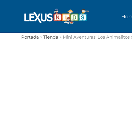
Ir
al
Ho
contenido
Portada
»
Tienda
»
Mini Aventuras, Los Animalitos d