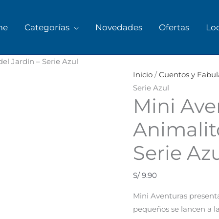
me
Categorías
Novedades
Ofertas
Lo
el Jardín – Serie Azul
Inicio
/
Cuentos y Fabul
Serie Azul
Mini Ave
Animalit
Serie Az
S/
9.90
Mini Aventuras presenta
pequeños se lancen a la