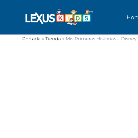
Ir
al
Ho
contenido
Portada
»
Tienda
»
Mis Primeras Historias – Disney