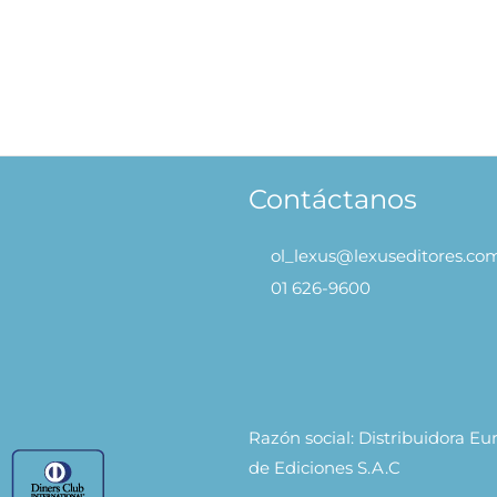
Primeras Manualidades
S/
46.90
S/
39.90
AÑADIR AL CARRITO
Contáctanos
ol_lexus@lexuseditores.co
01 626-9600
Razón social: Distribuidora E
de Ediciones S.A.C