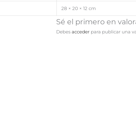
28 × 20 × 12 cm
Sé el primero en valo
Debes
acceder
para publicar una va
El
El
¡Oferta!
precio
precio
original
actual
era:
es:
S/ 46.90.
S/ 39.90.