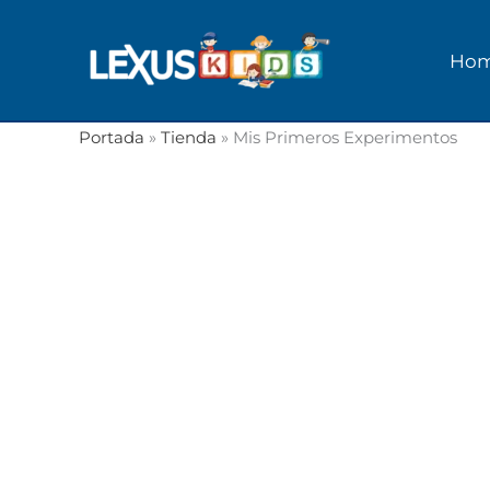
Ir
al
Ho
contenido
Portada
»
Tienda
»
Mis Primeros Experimentos