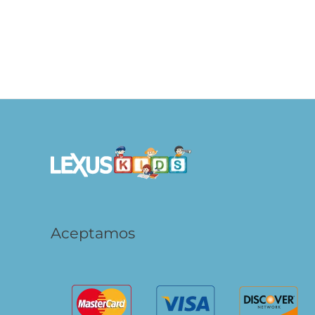
Juegos para Compartir
S/
46.90
S/
39.90
AÑADIR AL CARRITO
Aceptamos