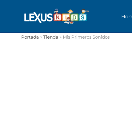
Ir
al
Ho
contenido
Portada
»
Tienda
»
Mis Primeros Sonidos