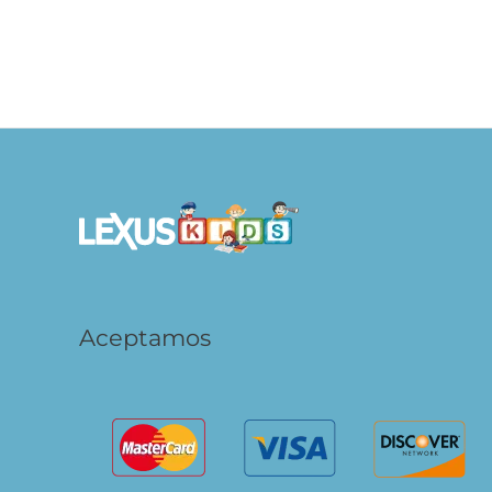
Asombrosos Animales
S/
99.90
S/
79.92
AÑADIR AL CARRITO
Aceptamos