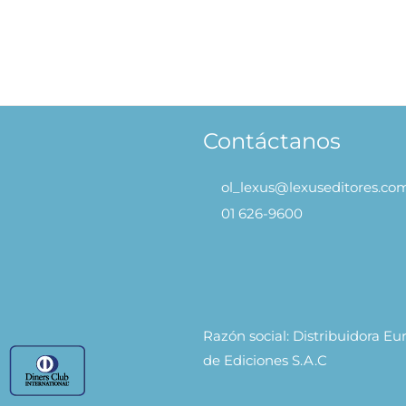
Contáctanos
ol_lexus@lexuseditores.co
01 626-9600
Razón social: Distribuidora E
de Ediciones S.A.C