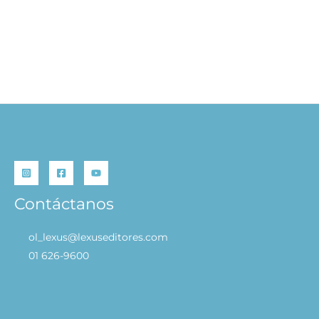
Teoría de la Relatividad
– Albert Einstein
S/
39.90
AÑADIR AL
CARRITO
Contáctanos
ol_lexus@lexuseditores.com
01 626-9600