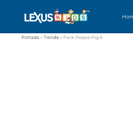
Ir
al
Ho
contenido
Portada
»
Tienda
»
Pack Peppa Pig 6