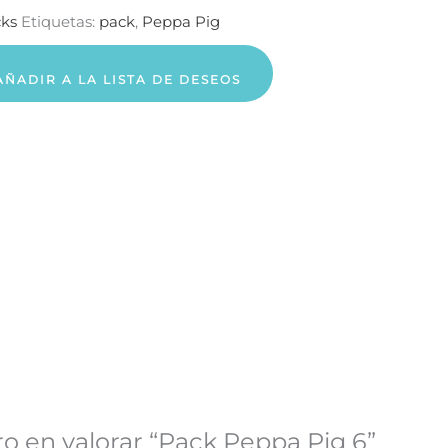
ks
Etiquetas:
pack
,
Peppa Pig
AÑADIR A LA LISTA DE DESEOS
ro en valorar “Pack Peppa Pig 6”