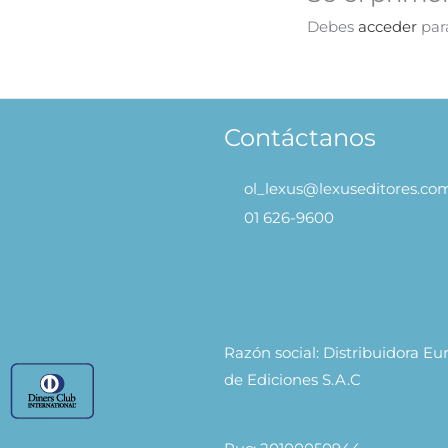
Debes
acceder
para
Contáctanos
ol_lexus@lexuseditores.co
01 626-9600
Razón social: Distribuidora E
de Ediciones S.A.C