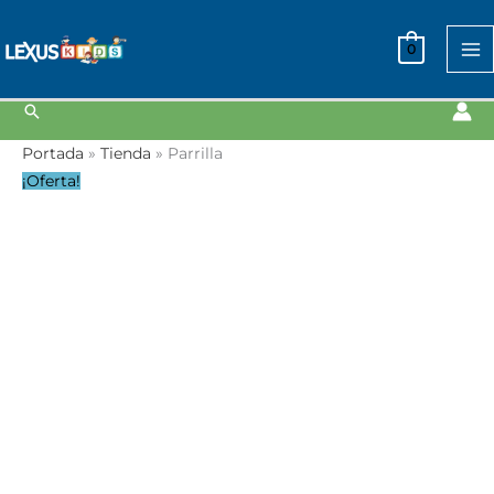
Ir
al
0
contenido
Buscar
Parrilla
Portada
»
Tienda
»
Parrilla
cantidad
¡Oferta!