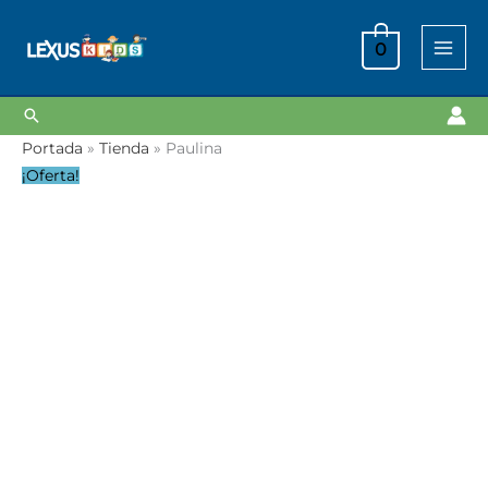
Ir
al
0
contenido
Buscar
Paulina
Portada
»
Tienda
»
Paulina
cantidad
¡Oferta!