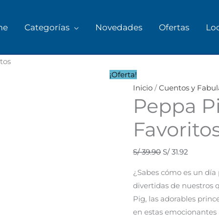
me
Categorías
Novedades
Ofertas
Lo
tos
¡Oferta!
Inicio
/
Cuentos y Fabul
Peppa Pi
Favorito
S/
39.90
S/
31.92
¿Sabes cómo es un día 
divertidas de nuestros 
Pig, las adorables princ
en estas emocionantes h