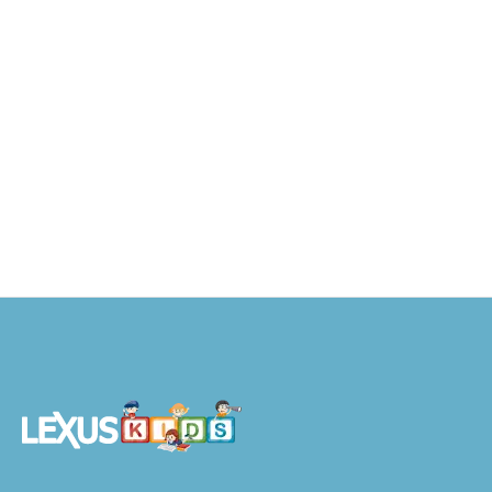
Café de Mascotas – Cozy World
S/
29.90
AÑADIR AL CARRITO