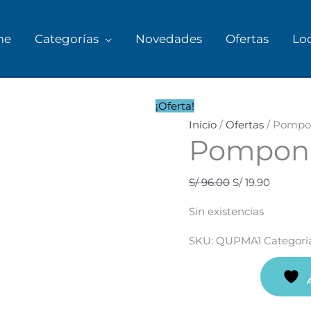
me
Categorías
Novedades
Ofertas
Lo
El
El
precio
precio
¡Oferta!
original
actual
Inicio
/
Ofertas
/ Pompo
Pompon 
era:
es:
S/ 96.00.
S/ 19.90.
S/
96.00
S/
19.90
Sin existencias
SKU:
QUPMA1
Categorí