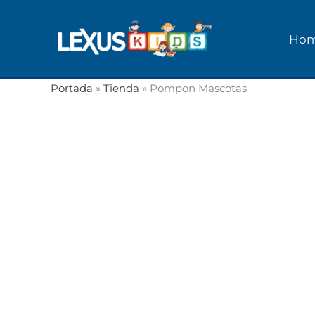
Ir
al
Ho
contenido
Portada
»
Tienda
»
Pompon Mascotas