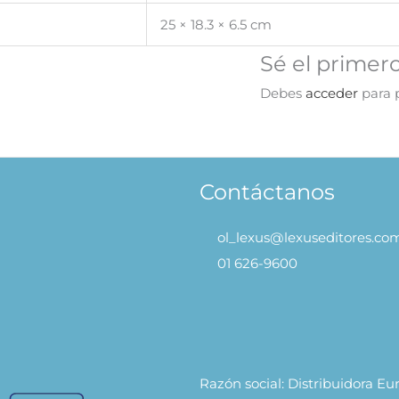
25 × 18.3 × 6.5 cm
Sé el primer
Debes
acceder
para p
Contáctanos
ol_lexus@lexuseditores.co
01 626-9600
Razón social: Distribuidora E