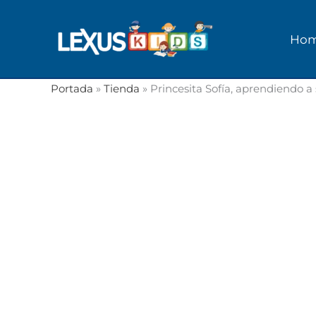
Ir
al
Ho
contenido
Portada
»
Tienda
»
Princesita Sofía, aprendiendo a 