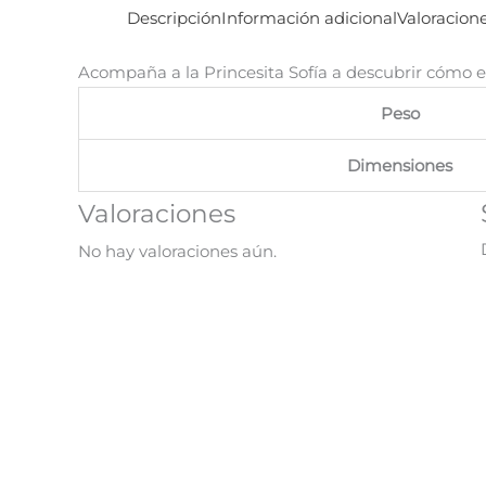
Descripción
Información adicional
Valoracione
Acompaña a la Princesita Sofía a descubrir cómo es la
Peso
Dimensiones
Valoraciones
No hay valoraciones aún.
El
El
¡Oferta!
precio
precio
original
actual
era:
es:
S/ 46.90.
S/ 24.90.