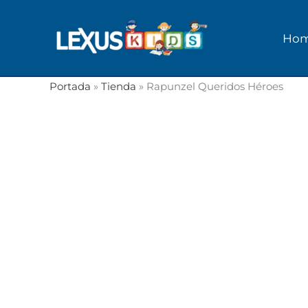
Ir
al
Ho
contenido
Portada
»
Tienda
»
Rapunzel Queridos Héroes