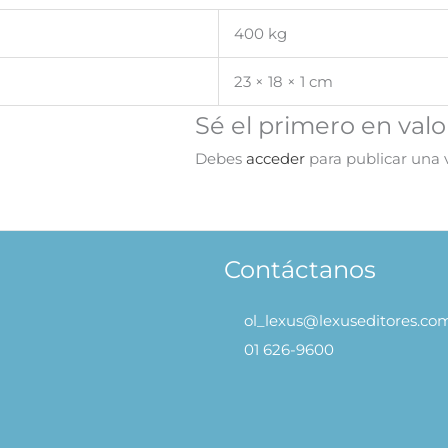
400 kg
23 × 18 × 1 cm
Sé el primero en val
Debes
acceder
para publicar una v
Contáctanos
ol_lexus@lexuseditores.co
01 626-9600