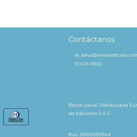
Contáctanos
ol_lexus@lexuseditores.co
01 626-9600
Razón social: Distribuidora E
de Ediciones S.A.C
Ruc: 20100050944