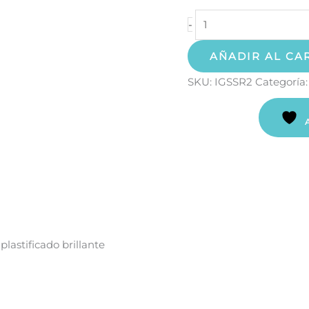
-
AÑADIR AL CA
SKU:
IGSSR2
Categoría
lastificado brillante