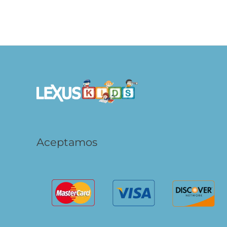
Mundo Dino – Libro con Sonidos
S/
89.90
S/
71.92
AÑADIR AL CARRITO
Aceptamos