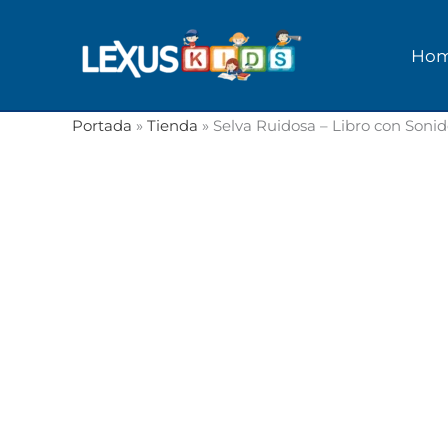
Ir
al
Ho
contenido
Portada
»
Tienda
»
Selva Ruidosa – Libro con Sonid