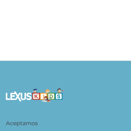
Gaspar el Oso Polar
S/
29.90
S/
23.92
AÑADIR AL CARRITO
Aceptamos