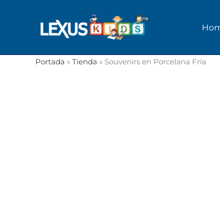
Ir
al
Ho
contenido
Portada
»
Tienda
»
Souvenirs en Porcelana Fría