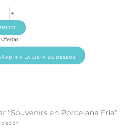
+
RRITO
:
Ofertas
AÑADIR A LA LISTA DE DESEOS
ar “Souvenirs en Porcelana Fría”
loración.