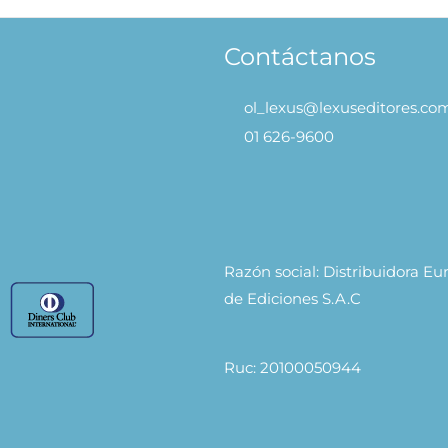
Contáctanos
ol_lexus@lexuseditores.co
01 626-9600
Razón social: Distribuidora E
de Ediciones S.A.C
Ruc: 20100050944