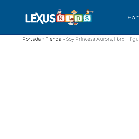
Ir
al
Ho
contenido
Portada
»
Tienda
»
Soy Princesa Aurora, libro + fig