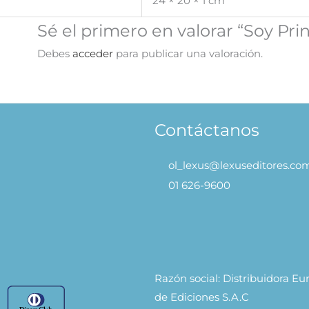
24 × 20 × 1 cm
Sé el primero en valorar “Soy Prin
Debes
acceder
para publicar una valoración.
Contáctanos
ol_lexus@lexuseditores.co
01 626-9600
Razón social: Distribuidora E
de Ediciones S.A.C