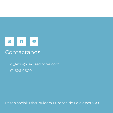
Anatomía con Orientación Clínica para Estudiantes
S/
199.90
AÑADIR AL CARRITO
Contáctanos
ol_lexus@lexuseditores.com
01 626-9600
Razón social: Distribuidora Europea de Ediciones S.A.C