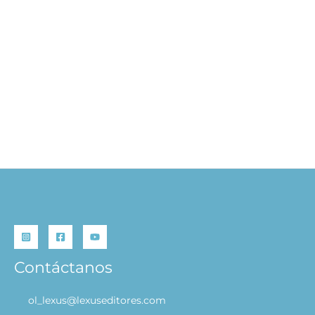
Fiesta en la granja – Libro Rompecabezas
S/
49.90
S/
39.92
AÑADIR AL CARRITO
Contáctanos
ol_lexus@lexuseditores.com