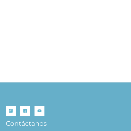
Café de Mascotas – Cozy
World
S/
29.90
AÑADIR AL
CARRITO
Contáctanos