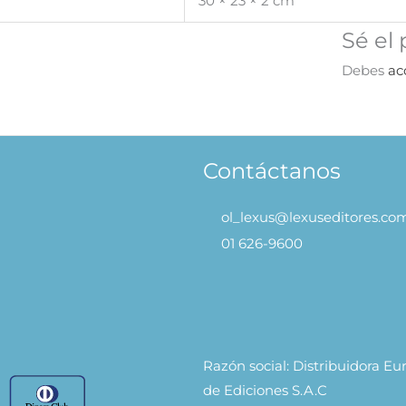
30 × 23 × 2 cm
Sé el 
Debes
ac
Contáctanos
ol_lexus@lexuseditores.co
01 626-9600
Razón social: Distribuidora E
de Ediciones S.A.C