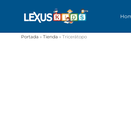
Ir
al
Ho
contenido
Portada
»
Tienda
»
Tricerátopo