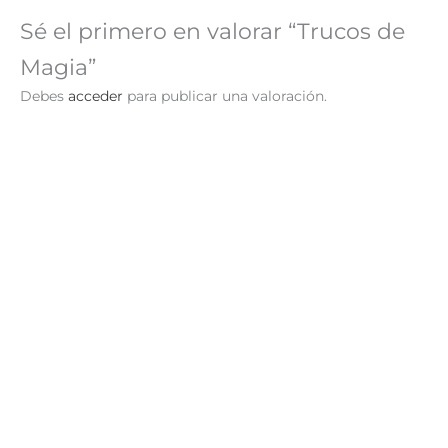
Sé el primero en valorar “Trucos de
Magia”
Debes
acceder
para publicar una valoración.
Los Mejores Trucos de
Magia
S/
46.90
AÑADIR AL