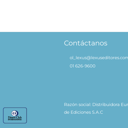
Contáctanos
ol_lexus@lexuseditores.co
01 626-9600
Razón social: Distribuidora E
de Ediciones S.A.C