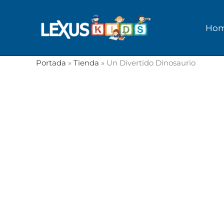
Ir
al
Ho
contenido
Portada
»
Tienda
»
Un Divertido Dinosaurio