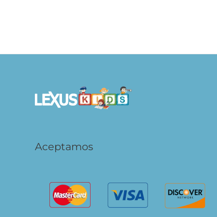
S/
14.90
AÑADIR AL
CARRITO
Aceptamos