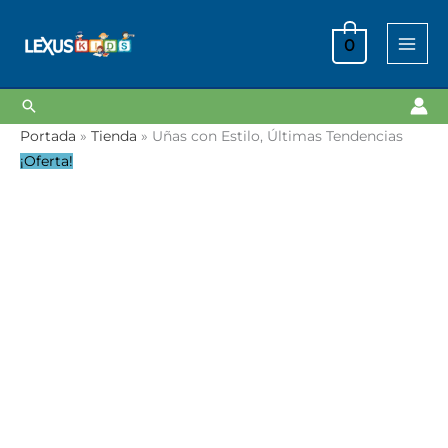
Ir
al
0
contenido
Buscar
Uñas
El
El
Portada
»
Tienda
»
Uñas con Estilo, Últimas Tendencias
con
precio
precio
¡Oferta!
Estilo,
original
actual
Últimas
era:
es:
Tendencias
S/ 79.90.
S/ 19.90.
cantidad