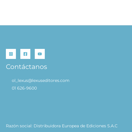
Frutas 12 Piezas para Jugar
S/
49.90
AÑADIR AL CARRITO
Contáctanos
ol_lexus@lexuseditores.com
01 626-9600
Razón social: Distribuidora Europea de Ediciones S.A.C