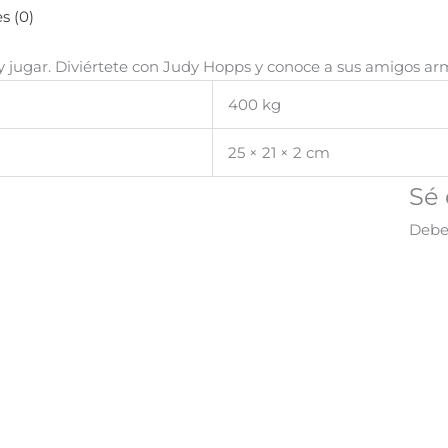
s (0)
 y jugar. Diviértete con Judy Hopps y conoce a sus amigos 
400 kg
25 × 21 × 2 cm
Sé 
Deb
¡Oferta!