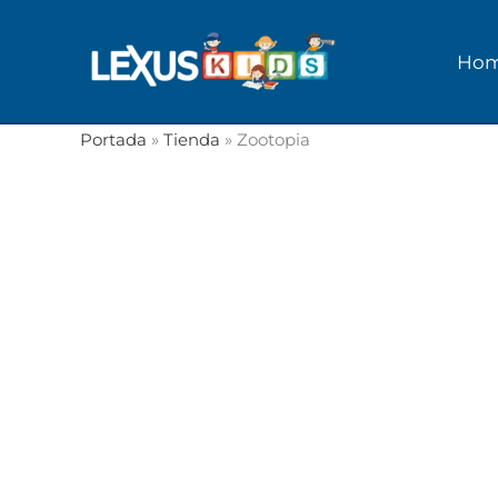
Ir
al
Ho
contenido
Portada
»
Tienda
»
Zootopia