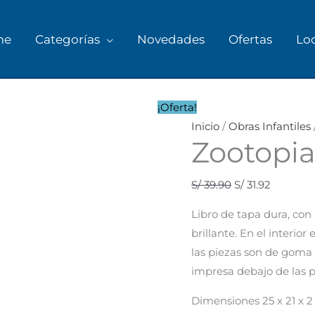
me
Categorías
Novedades
Ofertas
Lo
¡Oferta!
Inicio
/
Obras Infantiles
Zootopi
S/
39.90
S/
31.92
Libro de tapa dura, con
brillante. En el interi
las piezas son de goma
impresa debajo de las p
Dimensiones 25 x 21 x 2