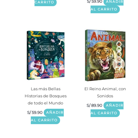
S/
59.90
AÑADIR
CARRITO
AL CARRITO
Las más Bellas
El Reino Animal, con
Historias de Bosques
Sonidos
de todo el Mundo
S/
89.90
AÑADIR
S/
59.90
AÑADIR
AL CARRITO
AL CARRITO