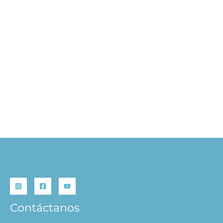
Mascotas Bloc Mágico
S/
19.90
AÑADIR AL
CARRITO
Contáctanos