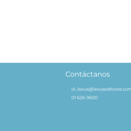
Unicornios Pop Up
.90
AÑADIR AL CARRITO
Contáctanos
ol_lexus@lexuseditores.co
01 626-9600