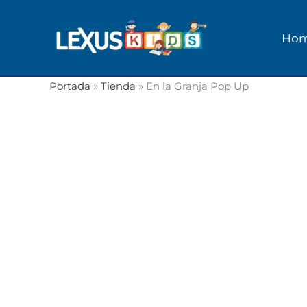
Ir
al
Ho
contenido
Portada
»
Tienda
»
En la Granja Pop Up