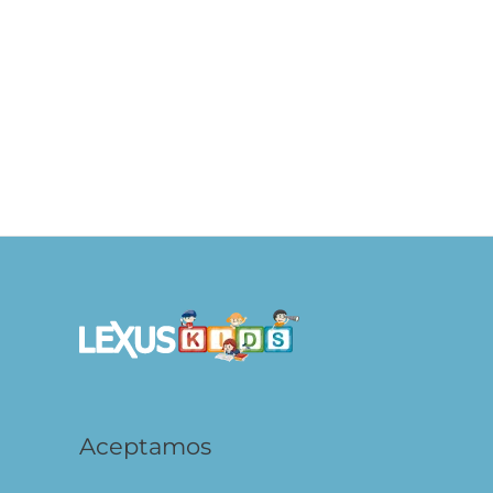
En la jungla Pop Up
S/
19.90
S/
19
AÑADIR AL CARRITO
Aceptamos